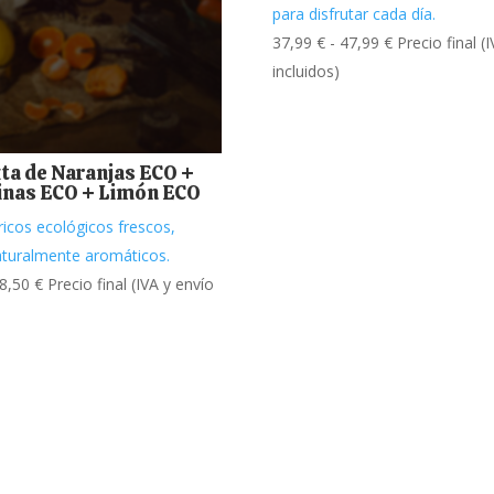
para disfrutar cada día.
Rango
37,99
€
-
47,99
€
Precio final (
de
incluidos)
precios:
desde
37,99 €
ta de Naranjas ECO +
hasta
nas ECO + Limón ECO
47,99 €
ricos ecológicos frescos,
aturalmente aromáticos.
Rango
8,50
€
Precio final (IVA y envío
de
precios:
desde
20,99 €
hasta
28,50 €