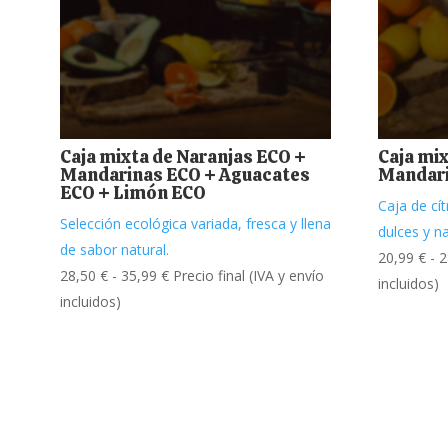
Caja mixta de Naranjas ECO +
Caja mix
Mandarinas ECO + Aguacates
Mandari
ECO + Limón ECO
Caja de cít
Selección ecológica variada, fresca y llena
dulces y n
de sabor natural.
20,99
€
-
2
Rango
28,50
€
-
35,99
€
Precio final (IVA y envío
incluidos)
de
incluidos)
precios:
desde
28,50 €
hasta
35,99 €