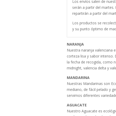
Los envíos salen de nuestr
+
serán a partir del martes. 
Mandarinas
repartirán a partir del mar
ECO
+
Los productos se recolect
Aguacates
y su punto óptimo de mad
ECO
cantidad
NARANJA
Nuestra naranja valenciana e
corteza lisa y sabor intenso
la fecha de recogida, como na
midnight, valencia delta y vale
MANDARINA
Nuestras Mandarinas son Ecol
mediano, de fácil pelado y g
servimos diferentes variedad
AGUACATE
Nuestro Aguacate es ecológic