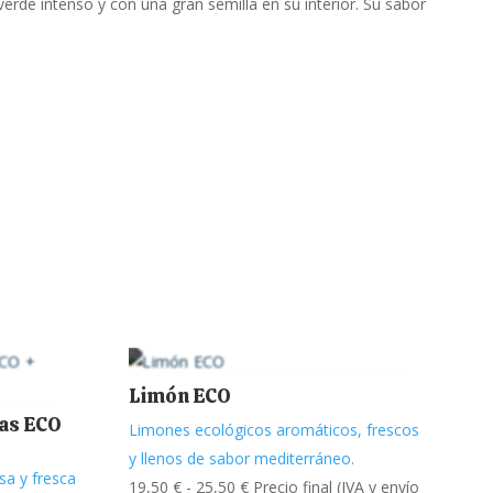
erde intenso y con una gran semilla en su interior. Su sabor
Limón ECO
nas ECO
Limones ecológicos aromáticos, frescos
y llenos de sabor mediterráneo.
sa y fresca
Rango
19,50
€
-
25,50
€
Precio final (IVA y envío