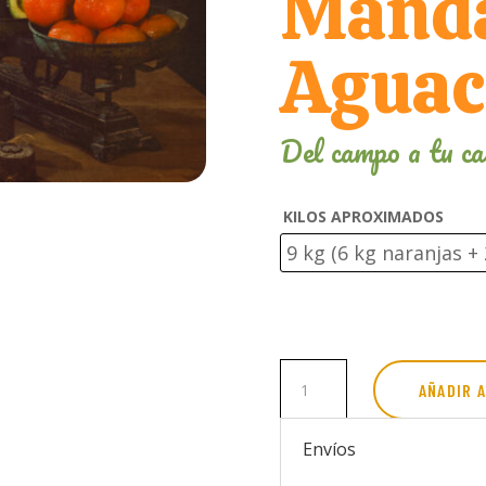
Manda
Aguac
Del campo a tu ca
KILOS APROXIMADOS
Caja
AÑADIR 
mixta
de
Naranjas
Envíos
ECO