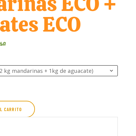
rinas ECO +
ates ECO
sa
AL CARRITO