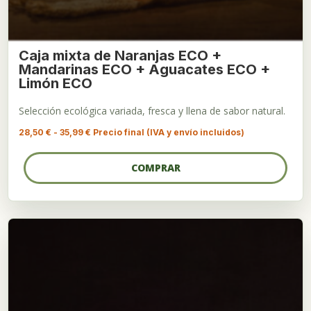
Caja mixta de Naranjas ECO +
Mandarinas ECO + Aguacates ECO +
Limón ECO
Selección ecológica variada, fresca y llena de sabor natural.
Rango
28,50
€
-
35,99
€
Precio final (IVA y envío incluidos)
de
precios:
desde
COMPRAR
28,50 €
hasta
35,99 €