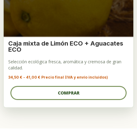
Caja mixta de Limón ECO + Aguacates
ECO
Selección ecológica fresca, aromática y cremosa de gran
calidad.
Rango
34,50
€
-
41,00
€
Precio final (IVA y envío incluidos)
de
precios:
desde
COMPRAR
34,50 €
hasta
41,00 €