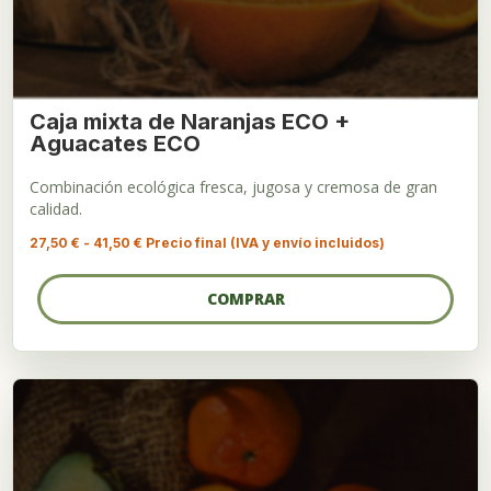
Caja mixta de Naranjas ECO +
Aguacates ECO
Combinación ecológica fresca, jugosa y cremosa de gran
calidad.
Rango
27,50
€
-
41,50
€
Precio final (IVA y envío incluidos)
de
precios:
desde
COMPRAR
27,50 €
hasta
41,50 €