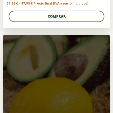
Rango
37,99
€
-
47,99
€
Precio final (IVA y envío incluidos)
de
precios:
desde
COMPRAR
37,99 €
hasta
47,99 €