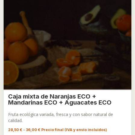
Caja mixta de Naranjas ECO +
Mandarinas ECO + Aguacates ECO
Fruta ecológica variada, fresca y con sabor natural de
calidad.
Rango
28,50
€
-
36,00
€
Precio final (IVA y envío incluidos)
de