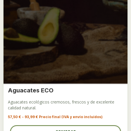
Aguacates ECO
Aguacates ecológicos cremosos, frescos y de excelente
calidad natural.
Rango
57,50
€
-
93,99
€
Precio final (IVA y envío incluidos)
de
precios:
desde